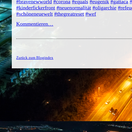
#bravenewworld
#corona
#equals
#eugenik
#gattaca
#
#kinderfickerfront
#neuenormalität
#oligarchie
#refeu
#schöneneuewelt
#thegreatreset
#wef
Kommentieren…
Zurück zum Blogindex