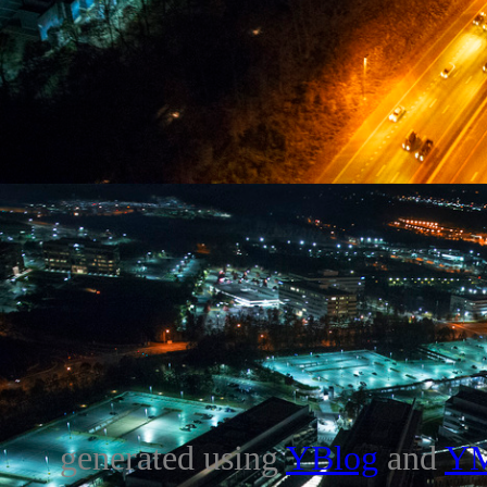
generated using
YBlog
and
Y