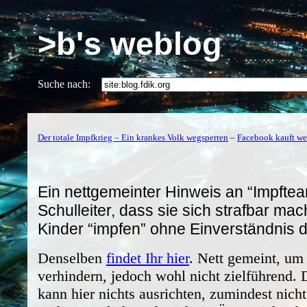
>b's weblog
Suche nach:
Der totale Impfkrieg – Ein krankes Volk wegsperren
–
Facebook kauft wei
Ein nettgemeinter Hinweis an “Impfte
Schulleiter, dass sie sich strafbar ma
Kinder “impfen” ohne Einverständnis d
Denselben
findet Ihr hier
. Nett gemeint, um 
verhindern, jedoch wohl nicht zielführend. 
kann hier nichts ausrichten, zumindest nich