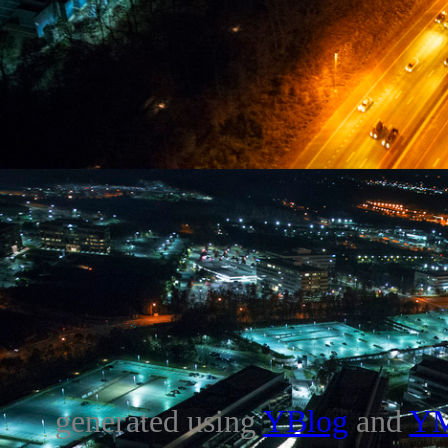
generated using
YBlog
and
Y