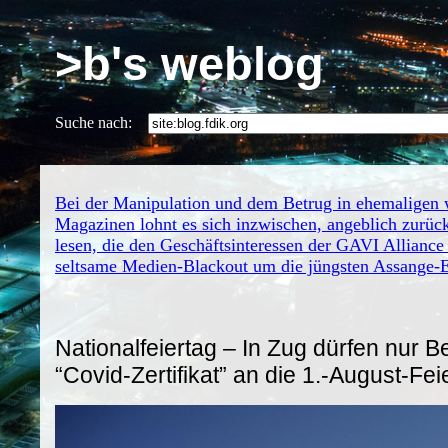
>b's weblog
Suche nach:
Bei der Manipulation und dem Betrug in ehemaligen 
Magazinen lohnt es sich inzwischen, angeblich zurüc
lesen, die den Geschäftsinteressen der GAVI Allianc
seltsame Medien-Blackout um die jüngsten Assange-
Nationalfeiertag – In Zug dürfen nur B
“Covid-Zertifikat” an die 1.-August-Fei