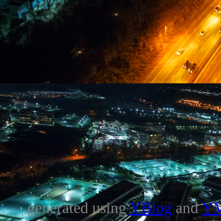
generated using
YBlog
and
Y