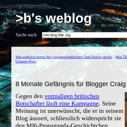
>b's weblog
Suche nach:
Was wirklich hinter der «wissenschaftlichen Task Force» steckt
–
Mai Th
Grimme-Preis
8 Monate Gefängnis für Blogger Craig
Gegen den
vormaligen britischen
Botschafter läuft eine Kampagne
. Seine
Meinung ist unerwünscht, die er in seinem
Blog äussert, schliesslich widerspricht sie
den MI6-Propaganda-Geschichtchen.