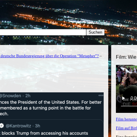
e deutsche Bundesregierung über die Operation “Metapher”?
–
Film: Wie
Film herunte
Film auf Bi
Eine französ