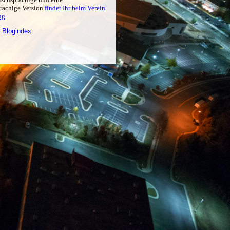
prachige Version
findet Ihr beim Verein
ng
.
 Blogindex