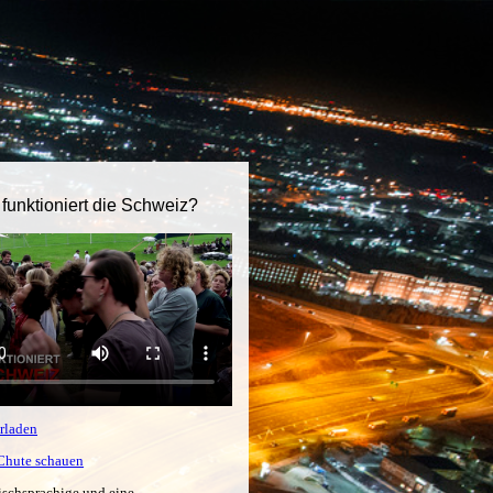
 funktioniert die Schweiz?
rladen
tChute schauen
ischsprachige und eine