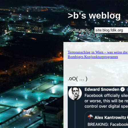
>b's weblog
Suche nach:
Terroranschlag in Wien – was weiss di
Bombiges Konjunkturprogramm
.oO( … )