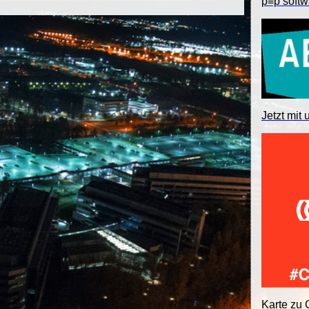
p≡p softw
Jetzt mit 
Karte zu