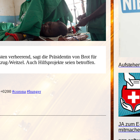
ten verheerend, sagt die Präsidentin von Brot für
krug-Weitzel. Auch Hilfsprojekte seien betroffen.
Aufstehe
0 +0200
#corona
#hunger
JA zum E-
mitmache