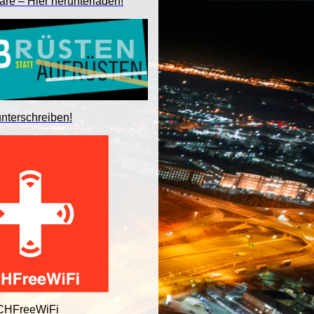
are – Hier herunterladen!
unterschreiben!
 CHFreeWiFi