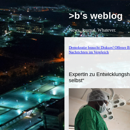
>b's weblog
News. Journal. Whatever.
Demokratie braucht Diskurs! Offener Br
Nachrichten im Vergleich
Expertin zu Entwicklungsh
selbst“