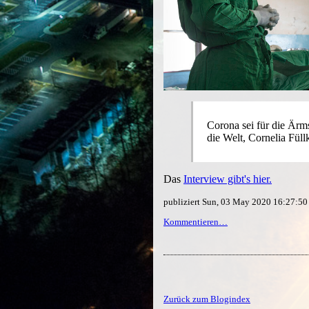
Corona sei für die Ärms
die Welt, Cornelia Füll
Das
Interview gibt's hier.
publiziert Sun, 03 May 2020 16:27:5
Kommentieren…
Zurück zum Blogindex