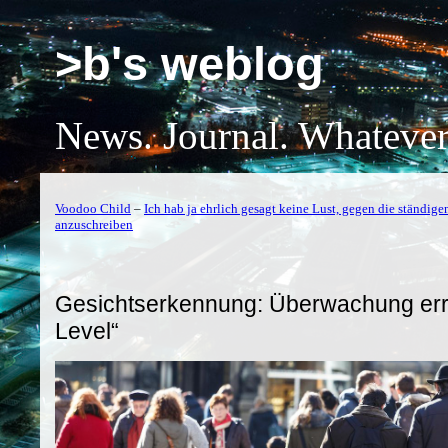
>b's weblog
News. Journal. Whatever
Voodoo Child
–
Ich hab ja ehrlich gesagt keine Lust, gegen die ständig
anzuschreiben
Gesichtserkennung: Überwachung err
Level“