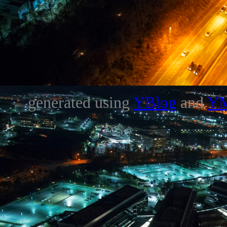
generated using
YBlog
and
Y