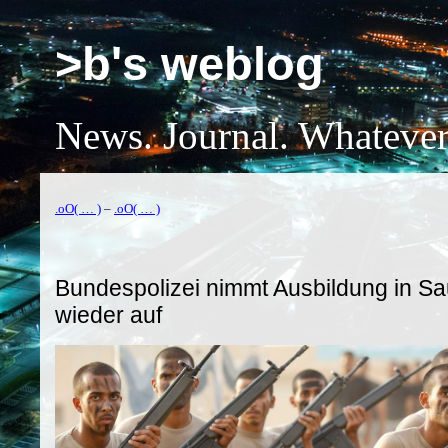
>b's weblog
News. Journal. Whatever
.oO( … )
–
.oO( … )
Bundespolizei nimmt Ausbildung in Sa
wieder auf