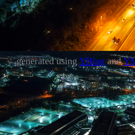
generated using
YBlog
and
Y