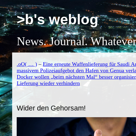
>b's weblog
News. Journal. Whatever
.oO( … )
–
Eine erneute Waffenlieferung für Saudi A
massivem Polizeiaufgebot den Hafen von Genua verlas
Docker wollen „beim nächsten Mal“ besser organisiert
Lieferung wieder verhindern
Wider den Gehorsam!