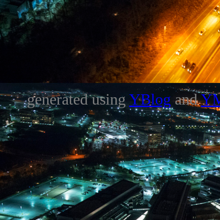
generated using
YBlog
and
Y