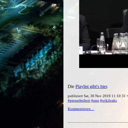
Die
Playlist gibt's hier
.
publiziert Sat, 30 Nov 2019 11:10:31
#pressefreiheit
#uno
#wikileaks
Kommentieren…