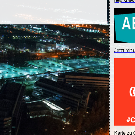
p≡p softw
Jetzt mit 
Karte zu