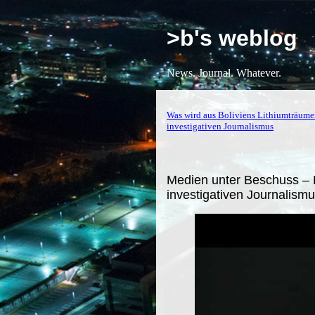
>b's weblog
News. Journal. Whatever.
Was wird aus Boliviens Lithiumträum
investigativen Journalismus
Medien unter Beschuss – 
investigativen Journalism