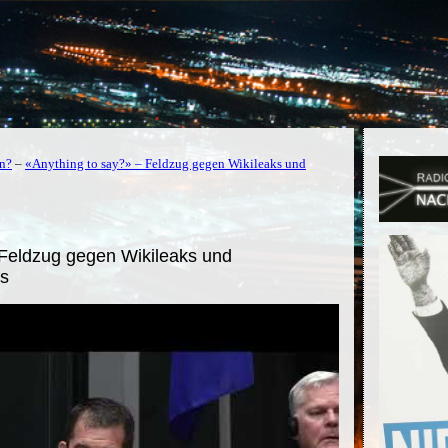
en?
–
«Anything to say?» – Feldzug gegen Wikileaks und
Feldzug gegen Wikileaks und
us