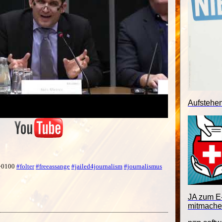
Aufstehe
 +0100
#folter
#freeassange
#jailed4journalism
#journalismus
JA zum E-
mitmache