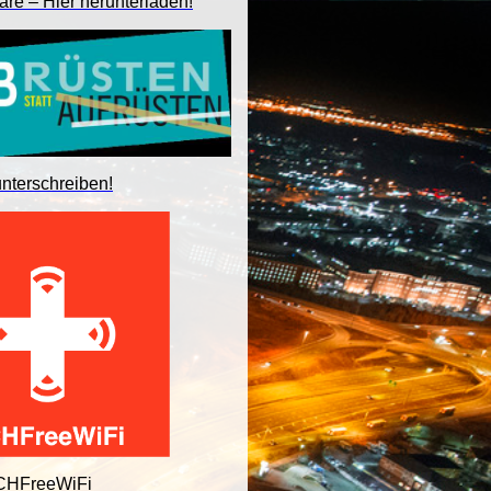
are – Hier herunterladen!
unterschreiben!
 CHFreeWiFi