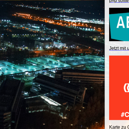
p≡p softw
Jetzt mit 
Karte zu