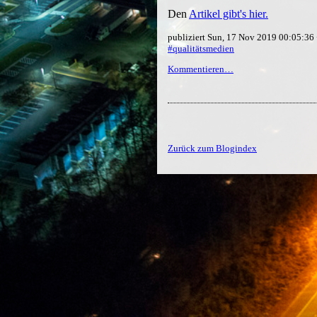
Den
Artikel gibt's hier.
publiziert Sun, 17 Nov 2019 00:05:3
#qualitätsmedien
Kommentieren…
Zurück zum Blogindex