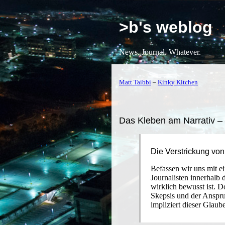
>b's weblog
News. Journal. Whatever.
Matt Taibbi
–
Kinky Kitchen
Das Kleben am Narrativ – 
Die Verstrickung von
Befassen wir uns mit ei
Journalisten innerhalb 
wirklich bewusst ist. D
Skepsis und der Anspru
impliziert dieser Glaub