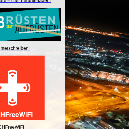
are – Hier herunterladen!
unterschreiben!
 CHFreeWiFi