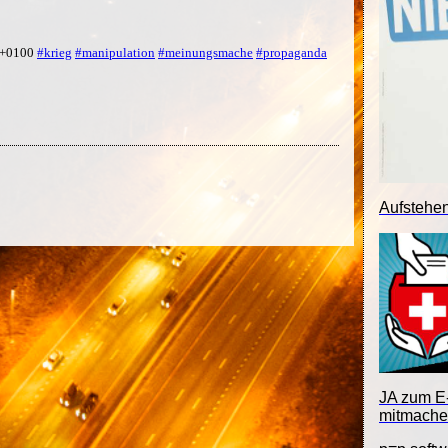
6 +0100
#krieg
#manipulation
#meinungsmache
#propaganda
Aufstehe
JA zum E-
mitmache