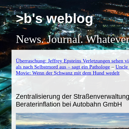
>b's weblog
News. Journal. Whatever
Überraschung: Jeffrey Epsteins Verletzungen sehen v
als nach Selbstmord aus – sagt ein Pathologe
–
Uncle
Movie: Wenn der Schwanz mit dem Hund wedelt
Zentralisierung der Straßenverwaltung
Beraterinflation bei Autobahn GmbH