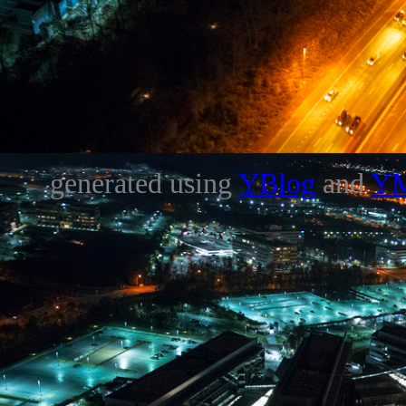
generated using
YBlog
and
Y