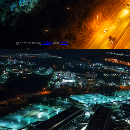
generated using
YBlog
and
YML