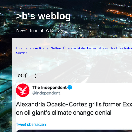
>b's weblog
News. Journal. Whatever.
Interpellation Kiener Nellen: Überwacht der Geheimdienst das Bundesh
wieder
.oO( … )