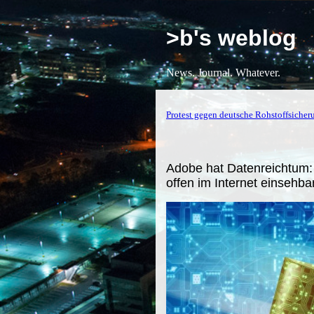
>b's weblog
News. Journal. Whatever.
Protest gegen deutsche Rohstoffsicher
Adobe hat Datenreichtum: 
offen im Internet einsehba