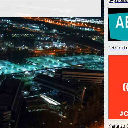
p≡p softw
Jetzt mit 
Karte zu