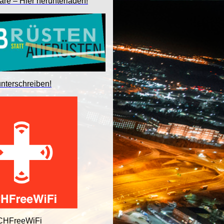
are – Hier herunterladen!
unterschreiben!
 CHFreeWiFi