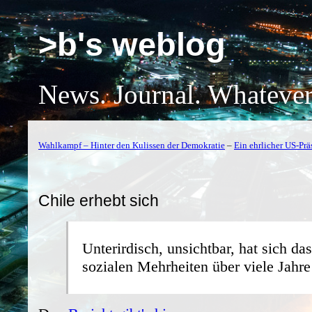
>b's weblog
News. Journal. Whatever
Wahlkampf – Hinter den Kulissen der Demokratie
–
Ein ehrlicher US-Prä
Chile erhebt sich
Unterirdisch, unsichtbar, hat sich d
sozialen Mehrheiten über viele Jahre