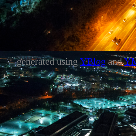
generated using
YBlog
and
Y