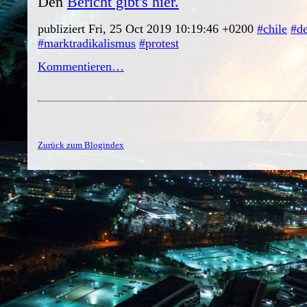
Den
Bericht gibt's hier.
publiziert Fri, 25 Oct 2019 10:19:46 +0200
#chile
#d
#marktradikalismus
#protest
Kommentieren…
Zurück zum Blogindex