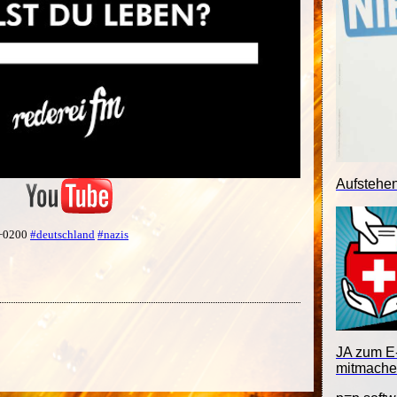
Aufstehe
 +0200
#deutschland
#nazis
JA zum E-
mitmache