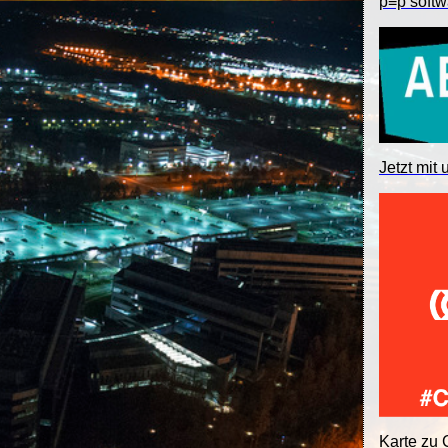
p≡p softw
Jetzt mit 
Karte zu