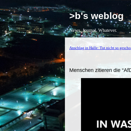
>b's weblog
News. Journal. Whatever.
Anschlag in Halle: Tut nicht so gescho
Menschen zitieren die “Af