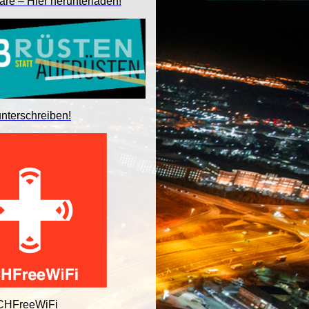
are – Hier herunterladen!
unterschreiben!
 CHFreeWiFi