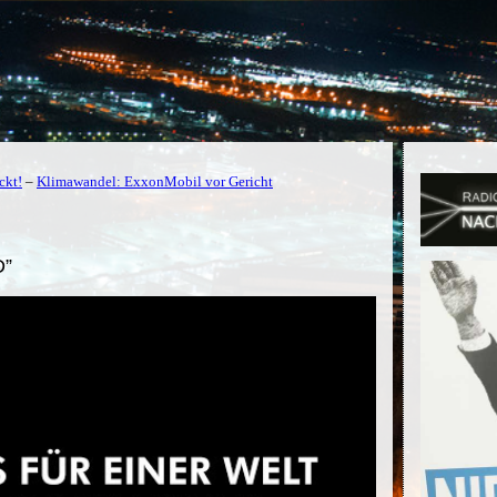
ckt!
–
Klimawandel: ExxonMobil vor Gericht
D”