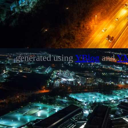
generated using
YBlog
and
Y