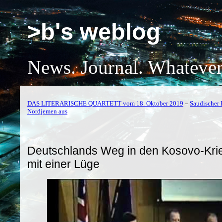
>b's weblog
News. Journal. Whatever
DAS LITERARISCHE QUARTETT vom 18. Oktober 2019
–
Saudischer 
Nordjemen aus
Deutschlands Weg in den Kosovo-Kri
mit einer Lüge