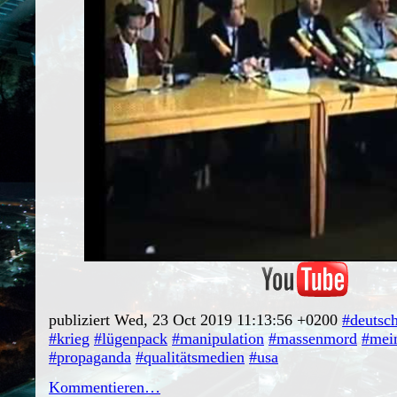
publiziert Wed, 23 Oct 2019 11:13:56 +0200
#deutsc
#krieg
#lügenpack
#manipulation
#massenmord
#mei
#propaganda
#qualitätsmedien
#usa
Kommentieren…