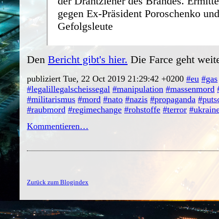
der Drahtzieher des Brandes. Ermitte
gegen Ex-Präsident Poroschenko und
Gefolgsleute
Den
Bericht gibt's hier.
Die Farce geht weite
publiziert Tue, 22 Oct 2019 21:29:42 +0200
#eu
#gas
#legalillegalscheissegal
#manipulation
#massenmord
#militarismus
#mord
#nato
#nazis
#propaganda
#puts
#raubmord
#regimechange
#rohstoffe
#terror
#ukrain
Kommentieren…
Zurück zum Blogindex