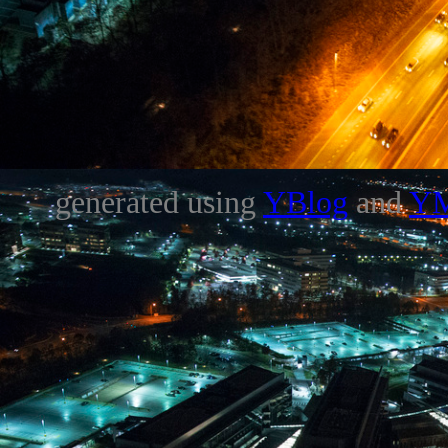
generated using
YBlog
and
Y