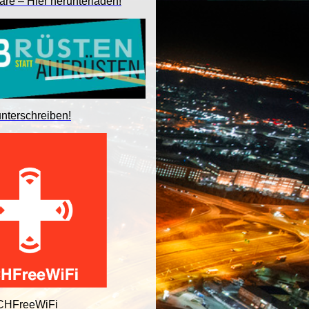
are – Hier herunterladen!
unterschreiben!
 CHFreeWiFi