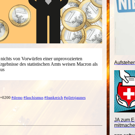
l nichts von Vorwürfen einer unprovozierten
Aufstehe
Ergebnisse des statistischen Amts weisen Macron als
aus
0 +0200
#demo
#faschismus
#frankreich
#giletsjaunes
JA zum E-
mitmache