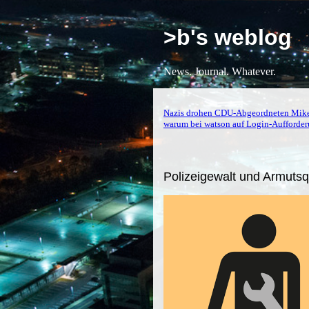
>b's weblog
News. Journal. Whatever.
Nazis drohen CDU-Abgeordneten Mik
warum bei watson auf Login-Aufforder
Polizeigewalt und Armutsqu