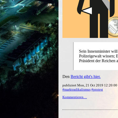
Sein Innenminister wil
Polizeigewalt wissen; 
Präsident der Reichen 
Den
Bericht gibt's hier.
publiziert Mon, 21 Oct 2019 12:20:0
#marktradikalismus
#protest
Kommentieren…