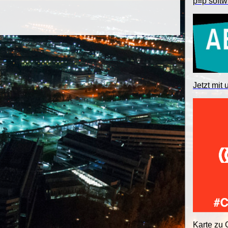
p≡p softw
Jetzt mit 
Karte zu