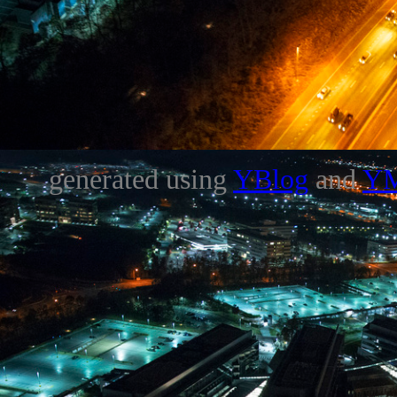
generated using
YBlog
and
Y