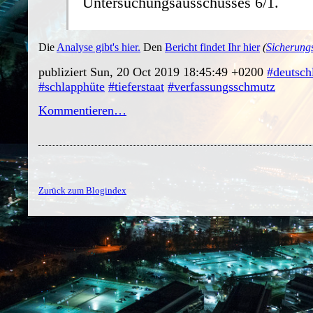
Untersuchungsausschusses 6/1.
Die
Analyse gibt's hier.
Den
Bericht findet Ihr hier
(
Sicherung
publiziert Sun, 20 Oct 2019 18:45:49 +0200
#deutsch
#schlapphüte
#tieferstaat
#verfassungsschmutz
Kommentieren…
Zurück zum Blogindex