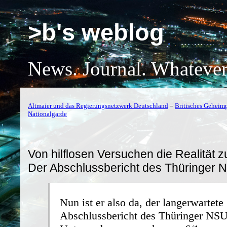
>b's weblog
News. Journal. Whatever
Altmaier und das Regierungsnetzwerk Deutschland
–
Britisches Geheim
Nationalgarde
Von hilflosen Versuchen die Realität 
Der Abschlussbericht des Thüringer 
Nun ist er also da, der langerwartete
Abschlussbericht des Thüringer NSU