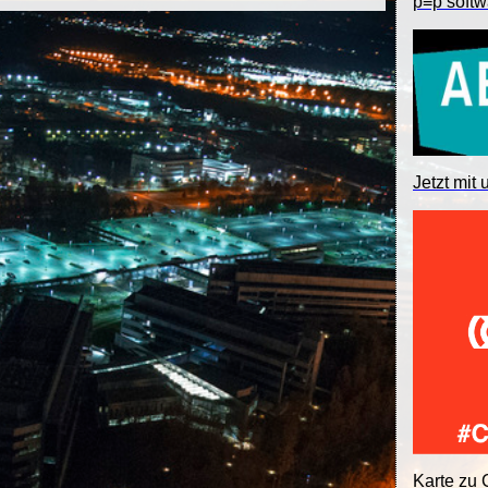
p≡p softw
Jetzt mit 
Karte zu