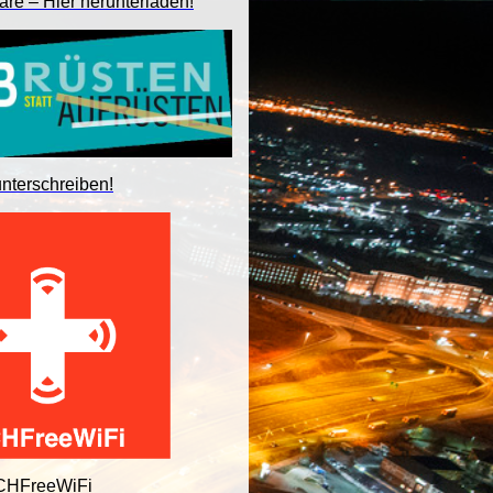
are – Hier herunterladen!
unterschreiben!
 CHFreeWiFi