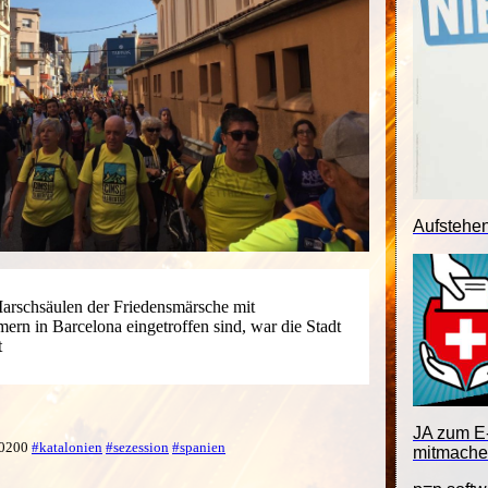
Aufstehe
arschsäulen der Friedensmärsche mit
ern in Barcelona eingetroffen sind, war die Stadt
t
JA zum E-
 +0200
#katalonien
#sezession
#spanien
mitmache