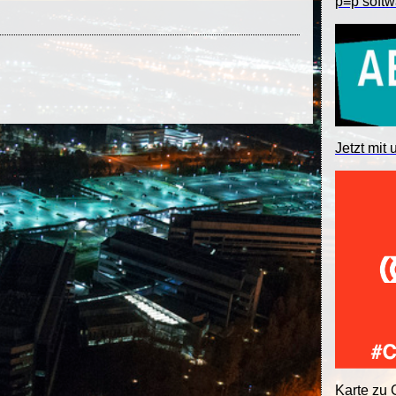
p≡p softw
Jetzt mit 
Karte zu