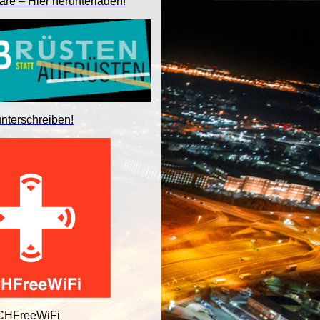
are – Hier herunterladen!
unterschreiben!
 CHFreeWiFi