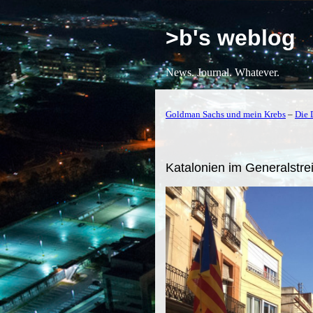
>b's weblog
News. Journal. Whatever.
Goldman Sachs und mein Krebs
–
Die 
Katalonien im Generalstre