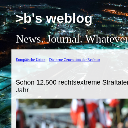
>b's weblog
News. Journal. Whatever
Europäische Union
–
Die neue Generation der Rechten
Schon 12.500 rechtsextreme Straftate
Jahr