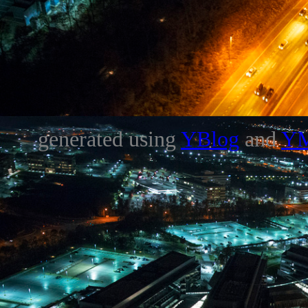
generated using
YBlog
and
Y