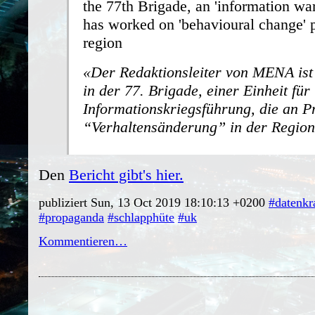
the 77th Brigade, an 'information war
has worked on 'behavioural change' p
region
Der Redaktionsleiter von MENA ist T
in der 77. Brigade, einer Einheit für
Informationskriegsführung, die an P
“Verhaltensänderung” in der Region 
Den
Bericht gibt's hier.
publiziert Sun, 13 Oct 2019 18:10:13 +0200
#datenkr
#propaganda
#schlapphüte
#uk
Kommentieren…