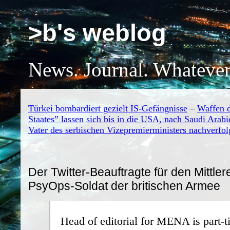
>b's weblog
News. Journal. Whatever
Türkei bombardiert gezielt IS-Gefängnisse
–
Waffen d
Staates” lassen sich bis in die USA, nach Saudi Arab
Vater des serbischen Vizepremierministers nachverfo
Der Twitter-Beauftragte für den Mittler
PsyOps-Soldat der britischen Armee
Head of editorial for MENA is part-ti