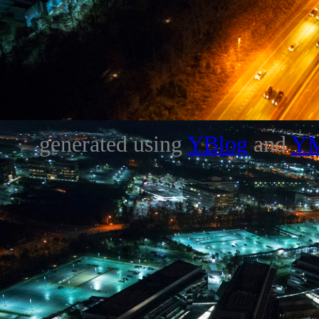
generated using
YBlog
and
Y