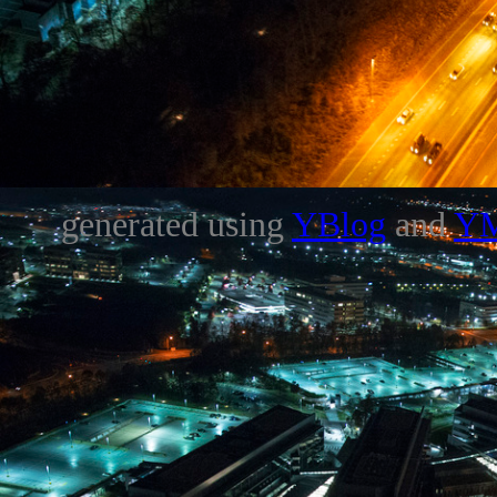
generated using
YBlog
and
Y