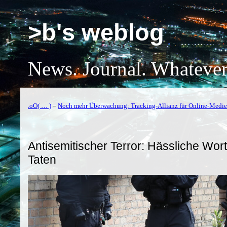
>b's weblog
News. Journal. Whatever
.oO( … )
–
Noch mehr Überwachung: Tracking-Allianz für Online-Medien 
Antisemitischer Terror: Hässliche Wort
Taten