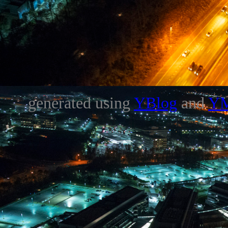
generated using
YBlog
and
Y