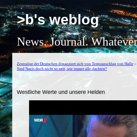
>b's weblog
News. Journal. Whatever
Zentralrat der Deutschen distanziert sich von Terroranschlag von Halle
Sind Nazis doch nicht so nett, wie immer alle dachten?
Westliche Werte und unsere Helden