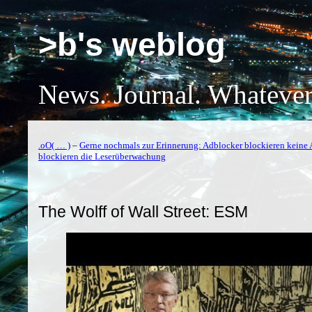
>b's weblog
News. Journal. Whatever
.oO( … )
–
Gerne nochmals zur Erinnerung: Adblocker blockieren keine 
blockieren die Leserüberwachung
The Wolff of Wall Street: ESM