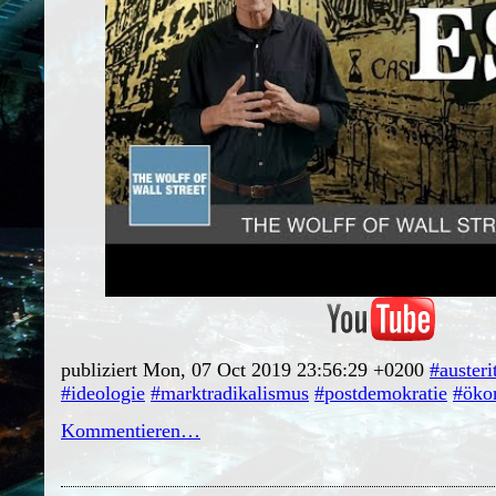
publiziert Mon, 07 Oct 2019 23:56:29 +0200
#austeri
#ideologie
#marktradikalismus
#postdemokratie
#öko
Kommentieren…