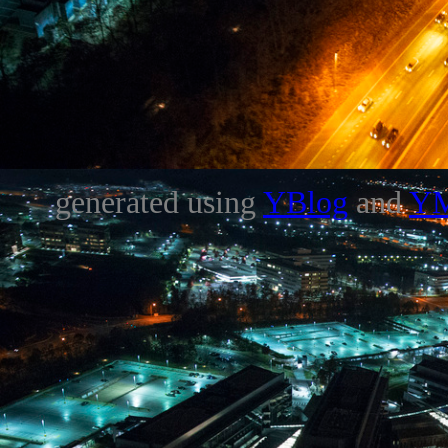
generated using
YBlog
and
Y