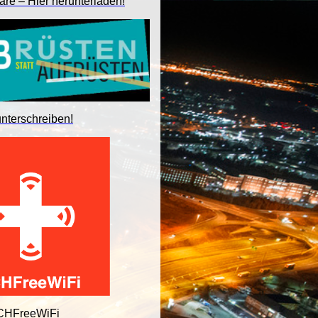
are – Hier herunterladen!
unterschreiben!
 CHFreeWiFi