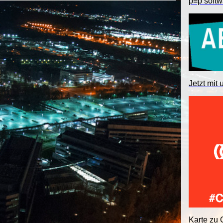
p≡p softw
Jetzt mit 
Karte zu