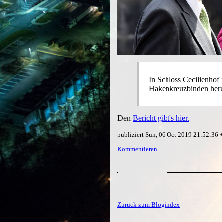
In Schloss Cecilienhof 
Hakenkreuz­binden her
Den
Bericht gibt's hier.
publiziert Sun, 06 Oct 2019 21:52:36
Kommentieren…
Zurück zum Blogindex