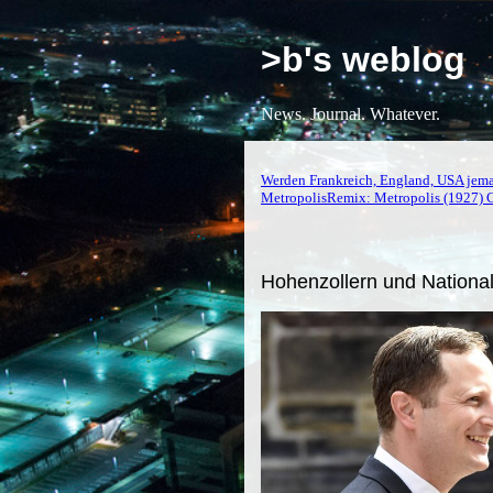
>b's weblog
News. Journal. Whatever.
Werden Frankreich, England, USA jema
MetropolisRemix: Metropolis (1927) 
Hohenzollern und National