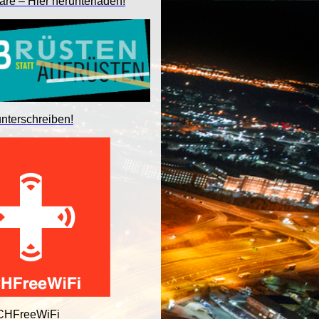
are – Hier herunterladen!
unterschreiben!
 CHFreeWiFi