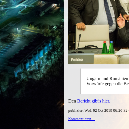
Ungarn und Rumänien 
Vorwürfe gegen die Be
Den
Bericht gibt's hier.
publiziert Wed, 02 Oct 2019 06:20:3
Kommentieren…