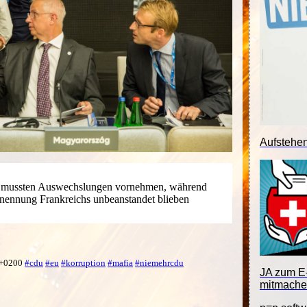
Aufstehe
mussten Auswechslungen vornehmen, während
nennung Frankreichs unbeanstandet blieben
2 +0200
#cdu
#eu
#korruption
#mafia
#niemehrcdu
JA zum E-
mitmache