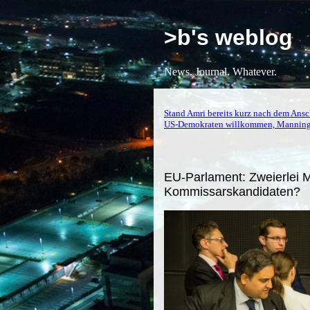
>b's weblog
News. Journal. Whatever.
Stand Amri bereits kurz nach dem Ansch
US-Demokraten willkommen, Manning,
EU-Parlament: Zweierlei 
Kommissarskandidaten?