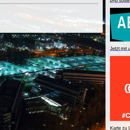
p≡p softw
Jetzt mit 
Karte zu