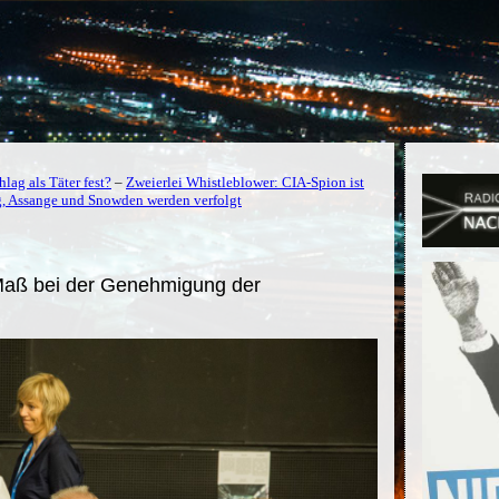
lag als Täter fest?
–
Zweierlei Whistleblower: CIA-Spion ist
 Assange und Snowden werden verfolgt
Maß bei der Genehmigung der