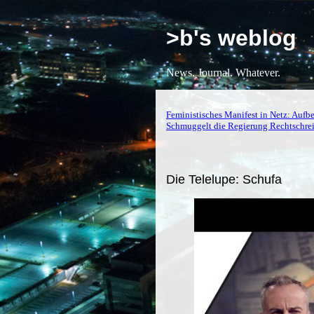
>b's weblog
News. Journal. Whatever.
Feministisches Manifest in Netz: Auf
Schmuggelt die Regierung Rechtschreib
Die Telelupe: Schufa