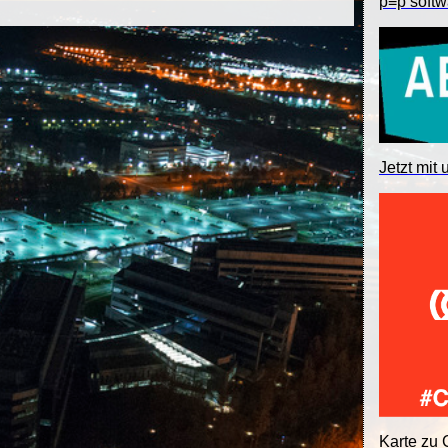
p≡p softw
Jetzt mit 
Karte zu