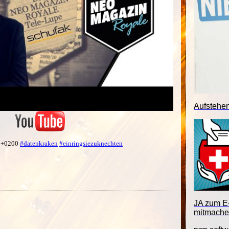
Aufstehe
1 +0200
#datenkraken
#einringsiezuknechten
JA zum E-
mitmache