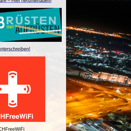
are – Hier herunterladen!
unterschreiben!
 CHFreeWiFi