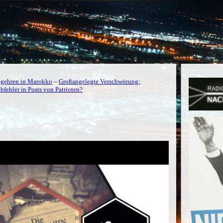
begehren in Marokko
–
Großangelegte Verschwörung:
fehler in Posts von Patrioten?