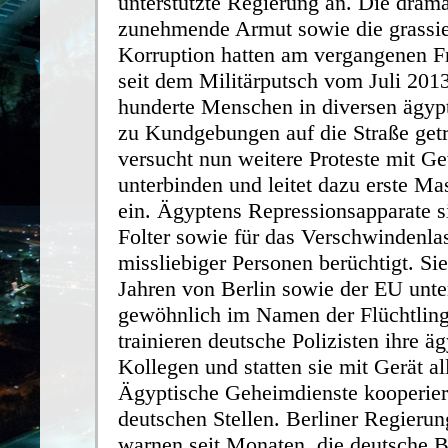
unterstützte Regierung an. Die drama
zunehmende Armut sowie die grassi
Korruption hatten am vergangenen Fr
seit dem Militärputsch vom Juli 2013
hunderte Menschen in diversen ägyp
zu Kundgebungen auf die Straße getr
versucht nun weitere Proteste mit Ge
unterbinden und leitet dazu erste M
ein. Ägyptens Repressionsapparate si
Folter sowie für das Verschwindenla
missliebiger Personen berüchtigt. Si
Jahren von Berlin sowie der EU unter
gewöhnlich im Namen der Flüchtlin
trainieren deutsche Polizisten ihre ä
Kollegen und statten sie mit Gerät al
Ägyptische Geheimdienste kooperier
deutschen Stellen. Berliner Regierun
warnen seit Monaten, die deutsche Be