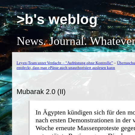
>b's weblog
News. Journal. Whatever
Leyen-Team unter Verdacht – “Aufrüstung ohne Kontrolle”
–
Überraschu
entdeckt, dass man ePässe auch unauthorisiert auslesen kann
Mubarak 2.0 (II)
In Ägypten kündigen sich für den mo
nach ersten Demonstrationen in der
Woche erneute Massenproteste gegen