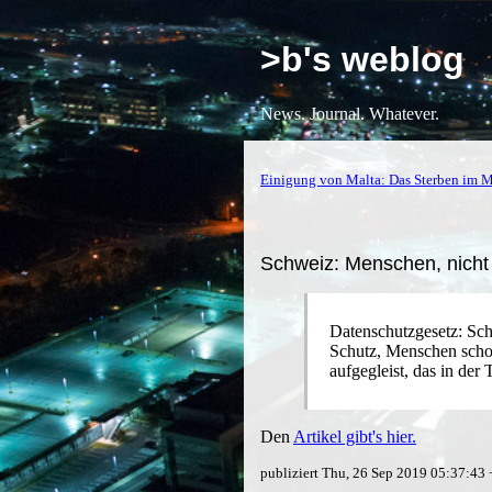
>b's weblog
News. Journal. Whatever.
Einigung von Malta: Das Sterben im Mi
Schweiz: Menschen, nicht
Datenschutzgesetz: Sch
Schutz, Menschen schon
aufgegleist, das in der
Den
Artikel gibt's hier.
publiziert Thu, 26 Sep 2019 05:37:43