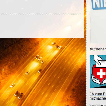
Aufstehe
JA zum E-
mitmache