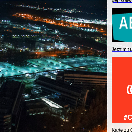
p≡p softw
Jetzt mit 
Karte zu