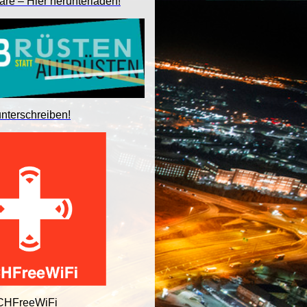
are – Hier herunterladen!
unterschreiben!
 CHFreeWiFi