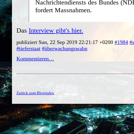
Nachrichtendiensts des Bundes (NDB
fordert Massnahmen.
Das
Interview gibt's hier.
publiziert Sun, 22 Sep 2019 22:21:17 +0200
#1984
#
#tieferstaat
#überwachungswahn
Kommentieren…
Zurück zum Blogindex