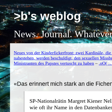
>b's weblog
News. Journal. Whatever
Neues von der Kinderfickerfront: zwei Kardinäle, di
nahestehen, werden beschuldigt, den sexuellen Missb
Ministranten des Papstes vertuscht zu haben
–
.oO( …
«Das erinnert mich stark an die Fiche
SP-Nationalrätin
Margret Kiener Nel
wie oft ihr Name in den Datenbanke