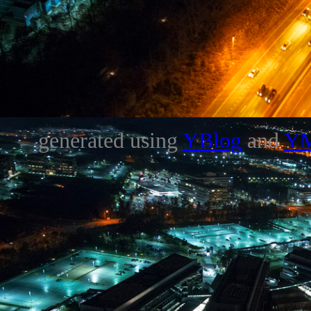
generated using
YBlog
and
Y