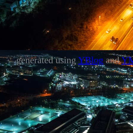
generated using
YBlog
and
Y