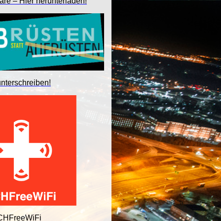
are – Hier herunterladen!
unterschreiben!
 CHFreeWiFi