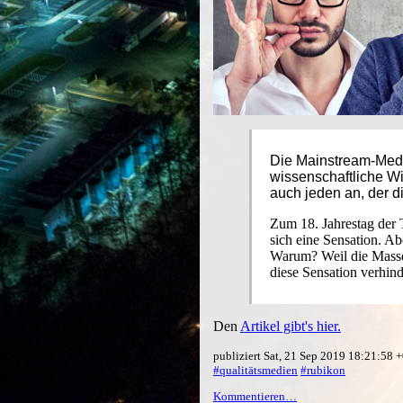
Die Mainstream-Medi
wissenschaftliche Wi
auch jeden an, der 
Zum 18. Jahrestag der 
sich eine Sensation. A
Warum? Weil die Masse
diese Sensation verhind
Den
Artikel gibt's hier.
publiziert Sat, 21 Sep 2019 18:21:58
#qualitätsmedien
#rubikon
Kommentieren…