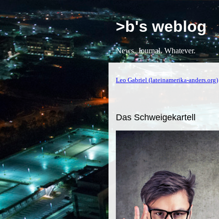
>b's weblog
News. Journal. Whatever.
Leo Gabriel (lateinamerika-anders.org)
Das Schweigekartell