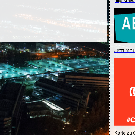
p≡p softw
Jetzt mit 
Karte zu