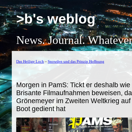
>b's weblog
News. Journal. Whatever
Das Heilige Loch
–
Snowden und das Prinzip Hoffnung
Morgen in PamS: Tickt er deshalb wi
Brisante Filmaufnahmen beweisen, da
Grönemeyer im Zweiten Weltkrieg auf
Boot gedient hat