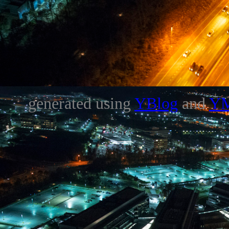
generated using
YBlog
and
Y