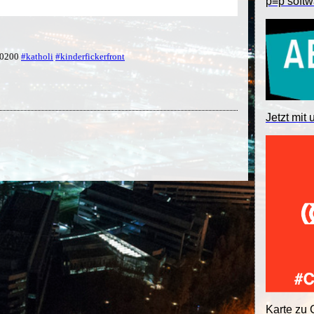
p≡p softw
 +0200
#katholi
#kinderfickerfront
Jetzt mit 
Karte zu