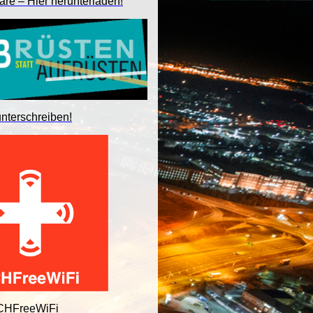
are – Hier herunterladen!
unterschreiben!
 CHFreeWiFi