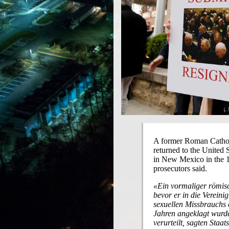
A former Roman Cathol
returned to the United 
in New Mexico in the 1
prosecutors said.
Ein vormaliger römisc
bevor er in die Verein
sexuellen Missbrauchs 
Jahren angeklagt wurd
verurteilt, sagten Staa