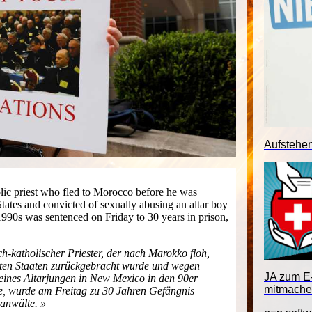
Aufstehe
ic priest who fled to Morocco before he was
States and convicted of sexually abusing an altar boy
990s was sentenced on Friday to 30 years in prison,
h-katholischer Priester, der nach Marokko floh,
igten Staaten zurückgebracht wurde und wegen
JA zum E-
eines Altarjungen in New Mexico in den 90er
mitmache
e, wurde am Freitag zu 30 Jahren Gefängnis
tsanwälte.