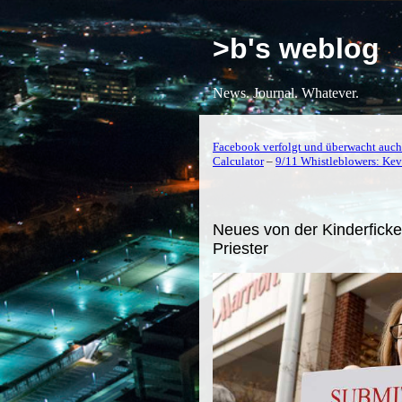
>b's weblog
News. Journal. Whatever.
Facebook verfolgt und überwacht auch
Calculator
–
9/11 Whistleblowers: Ke
Neues von der Kinderficker
Priester