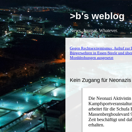
>b's weblog
News. Journal. Whatever.
Gegen Rechtsextremismus: Aufruf zur D
Bürgerwehren in Essen-Steele und über
Morddrohungen ausgesetzt
Kein Zugang für Neonazis 
Die Neonazi Aktivistin
Kampfsportveranstaltu
arbeitet für die Schu
Massenbergboulevard 9-1
Zeit beschäftigt und da
erhalten.