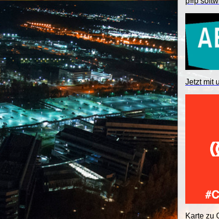
p≡p softw
Jetzt mit 
Karte zu