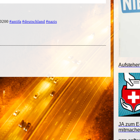
 +0200
#antifa
#deutschland
#nazis
Aufstehe
JA zum E-
mitmache