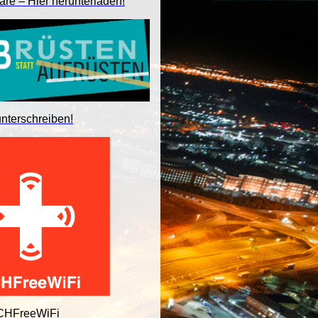
are – Hier herunterladen!
unterschreiben!
 CHFreeWiFi