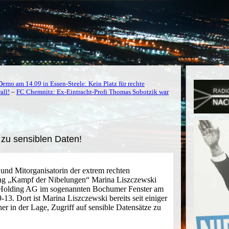
emo am 14.09 in Essen-Steele: Kein Platz für rechte
all!
–
FC Chemnitz: Ex-Eintracht-Profi Thomas Sobotzik war
zu sensiblen Daten!
 und Mitorganisatorin der extrem rechten
ng „Kampf der Nibelungen“ Marina Liszczewski
fa Holding AG im sogenannten Bochumer Fenster am
3. Dort ist Marina Liszczewski bereits seit einiger
her in der Lage, Zugriff auf sensible Datensätze zu