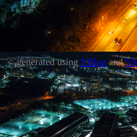
generated using
YBlog
and
Y