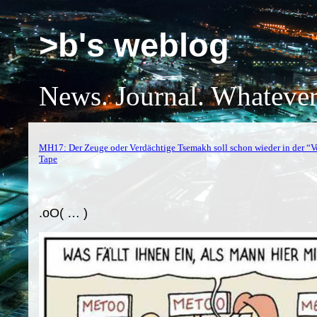
>b's weblog
News. Journal. Whatever
MH17: Der Zeuge oder Verdächtige Tsemakh soll schon wieder in der “V
Tape
.oO( … )