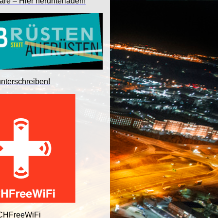
are – Hier herunterladen!
unterschreiben!
 CHFreeWiFi