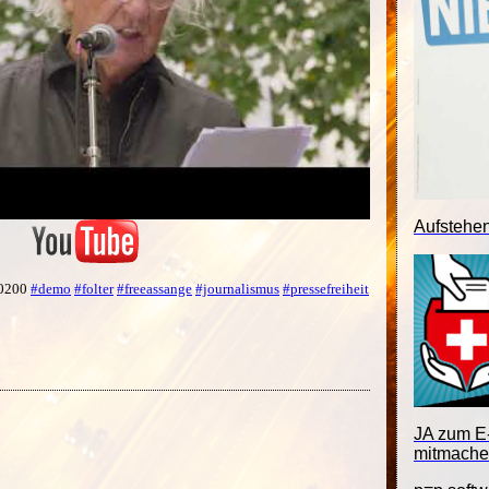
Aufstehe
+0200
#demo
#folter
#freeassange
#journalismus
#pressefreiheit
JA zum E-
mitmache