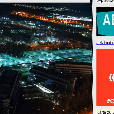
p≡p softw
Jetzt mit 
Karte zu