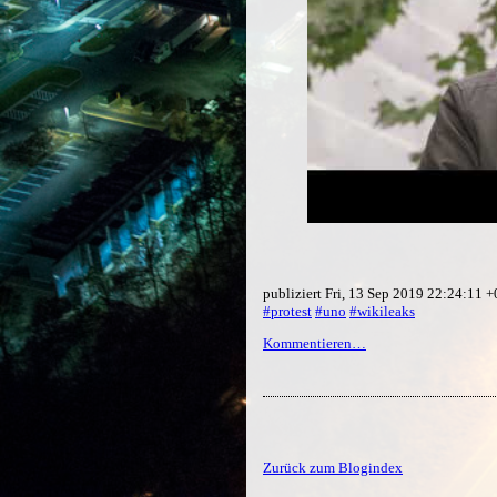
publiziert Fri, 13 Sep 2019 22:24:11 
#protest
#uno
#wikileaks
Kommentieren…
Zurück zum Blogindex