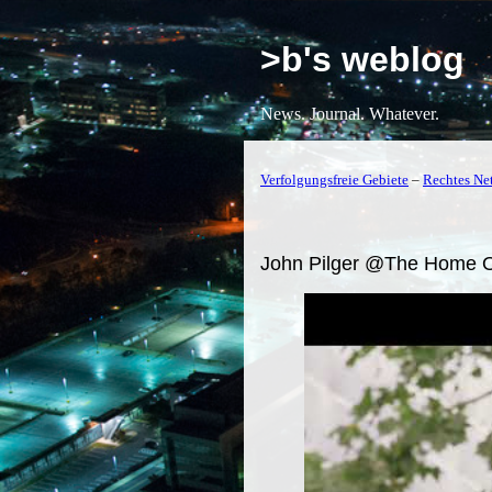
>b's weblog
News. Journal. Whatever.
Verfolgungsfreie Gebiete
–
Rechtes Net
John Pilger @The Home Of