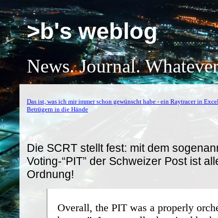
>b's weblog
News. Journal. Whatever
Das ist, was ich mir immer schon gewünscht habe - ein Raytracer in Excel
Betrügern in die Hände
Die SCRT stellt fest: mit dem sogenan
Voting-“PIT” der Schweizer Post ist all
Ordnung!
Overall, the PIT was a properly orch