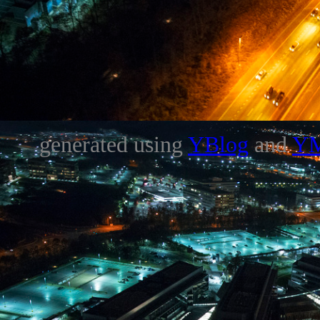
generated using
YBlog
and
Y