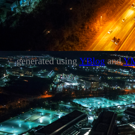
generated using
YBlog
and
Y