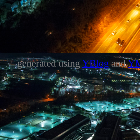
generated using
YBlog
and
Y