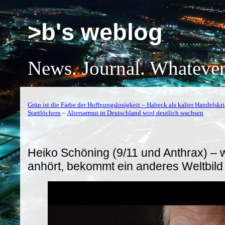
>b's weblog
News. Journal. Whatever
Grün ist die Farbe der Hoffnungslosigkeit – Habeck als kalter Handelskr
Startlöchern
–
Altersarmut in Deutschland wird deutlich wachsen
Heiko Schöning (9/11 und Anthrax) – 
anhört, bekommt ein anderes Weltbild