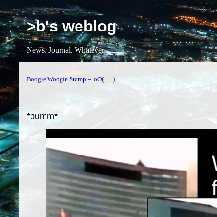
>b's weblog
News. Journal. Whatever.
Boogie Woogie Stomp
–
.oO( … )
*bumm*