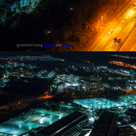
generated using
YBlog
and
YML