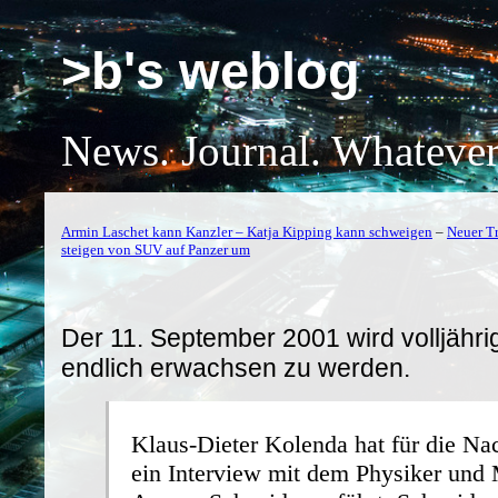
>b's weblog
News. Journal. Whatever
Armin Laschet kann Kanzler – Katja Kipping kann schweigen
–
Neuer T
steigen von SUV auf Panzer um
Der 11. September 2001 wird volljährig
endlich erwachsen zu werden.
Klaus-Dieter Kolenda hat für die N
ein Interview mit dem Physiker und