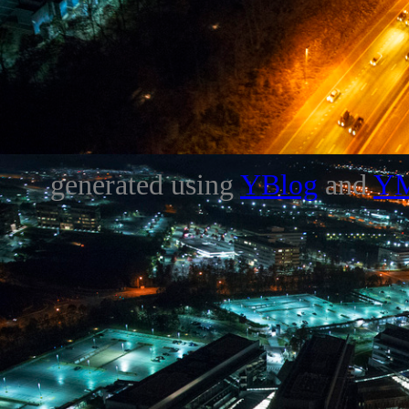
generated using
YBlog
and
Y