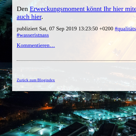
Den
Erweckungsmoment könnt Ihr hier mite
auch hier
.
publiziert Sat, 07 Sep 2019 13:23:50 +0200
#qualität
#wasseristnass
Kommentieren…
Zurück zum Blogindex