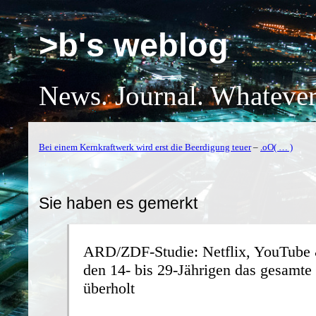
>b's weblog
News. Journal. Whatever
Bei einem Kernkraftwerk wird erst die Beerdigung teuer
–
.oO( … )
Sie haben es gemerkt
ARD/ZDF-Studie: Netflix, YouTube 
den 14- bis 29-Jährigen das gesamte
überholt