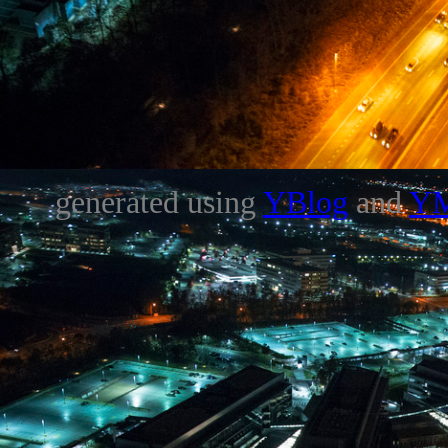
generated using
YBlog
and
Y