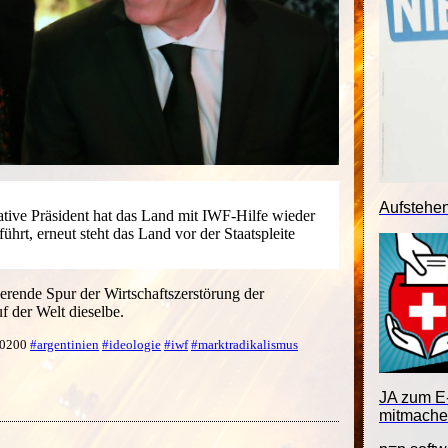
Aufstehe
ative Präsident hat das Land mit IWF-Hilfe wieder
ührt, erneut steht das Land vor der Staatspleite
rende Spur der Wirtschaftszerstörung der
uf der Welt dieselbe.
 +0200
#argentinien
#ideologie
#iwf
#marktradikalismus
JA zum E-
mitmache