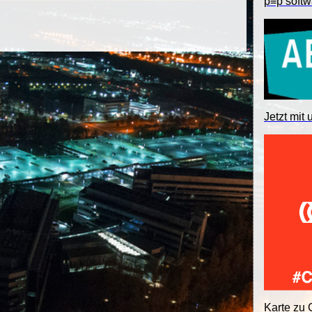
p≡p softw
Jetzt mit 
Karte zu