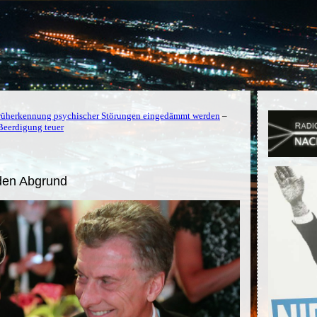
Früherkennung psychischer Störungen eingedämmt werden
–
 Beerdigung teuer
 den Abgrund