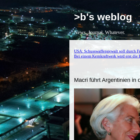
>b's weblog
News. Journal. Whatever.
USA: Schusswaffengewalt soll durch 
Bei einem Kernkraftwerk wird erst die
Macri führt Argentinien in