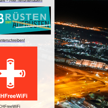
are – Hier herunterladen!
unterschreiben!
 CHFreeWiFi