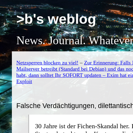
>b's weblog
News. Journal. Whatever
Netzsperren blocken zu viel!
–
Zur Erinnerung: Falls 
Mailserver betreibt (Standard bei Debian) und das no
habt, dann solltet Ihr SOFORT updaten – Exim hat ei
Exploit
Falsche Verdächtigungen, dilettantis
30 Jahre ist der Fichen-Skandal her.