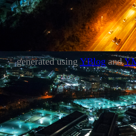
generated using
YBlog
and
Y