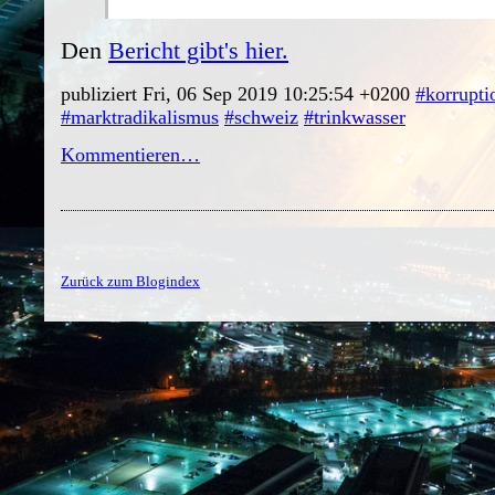
Den
Bericht gibt's hier.
publiziert Fri, 06 Sep 2019 10:25:54 +0200
#korrupti
#marktradikalismus
#schweiz
#trinkwasser
Kommentieren…
Zurück zum Blogindex