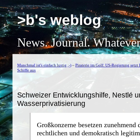
>b's weblog
News. Journal. Whatever
Manchmal ist's einfach lustig ;-)
–
Piraterie im Golf: US-Regierung setzt 
Schiffe aus
Schweizer Entwicklungshilfe, Nestlé 
Wasserprivatisierung
Großkonzerne besetzen zunehmend de
rechtlichen und demokratisch legiti