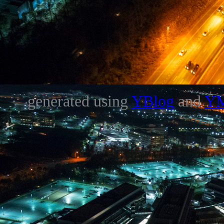
generated using
YBlog
and
Y