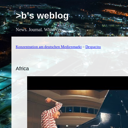
>b's weblog
News. Journal. Whatever.
Konzentration am deutschen Medienmarkt
–
Despacito
Africa