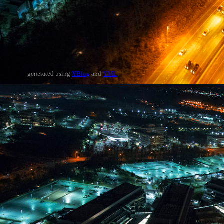
generated using
YBlog
and
YML