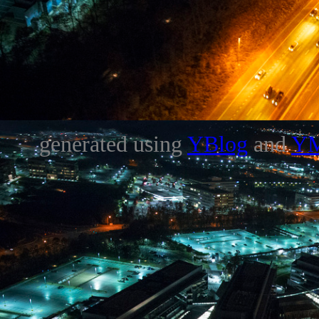
generated using
YBlog
and
Y