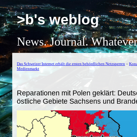
>b's weblog
News. Journal. Whatever
Das Schweizer Internet erhält die ersten behördlichen Netzsperren
–
Konz
Medienmarkt
Reparationen mit Polen geklärt: Deutsc
östliche Gebiete Sachsens und Brand